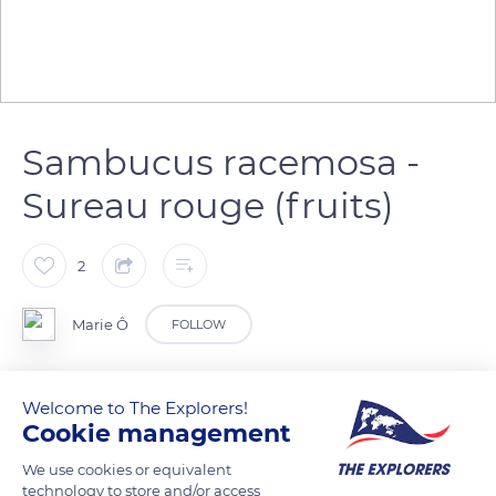
Sambucus racemosa -
Sureau rouge (fruits)
2
Marie Ô
FOLLOW
Les fruits du Sureau rouge, également appelé Sureau de
Welcome to The Explorers!
montagne, sont des baies rouges. Cuits et mélangés à
Cookie management
d’autres fruits de la forêt, ils sont utilisés pour préparer des
We use cookies or equivalent
confitures, des gelées et des marmelades. Fermentés, ils
technology to store and/or access