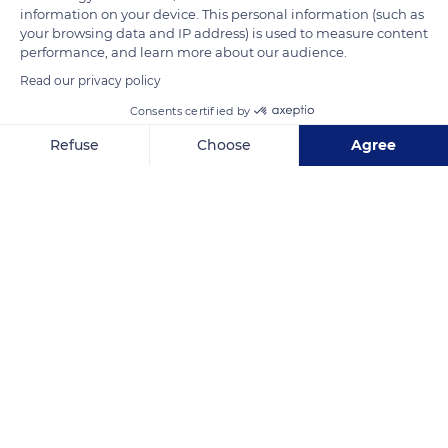
permettent d’obtenir une eau-de-vie par distillation.
information on your device. This personal information (such as
Les fruits non mûrs sont légèrement toxiques, entraînant des
your browsing data and IP address) is used to measure content
performance, and learn more about our audience.
troubles digestifs.
Read our privacy policy
Consents certified by
READ MORE
TRANSLATE
Refuse
Choose
Agree
Axeptio consent
Consent Management Platform: Personalize Your Options
Our platform empowers you to tailor and manage your privacy se
La Sauvagine