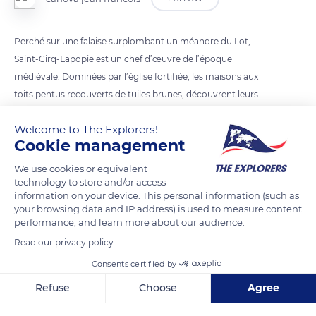
Perché sur une falaise surplombant un méandre du Lot,
Saint-Cirq-Lapopie est un chef d’œuvre de l’époque
médiévale. Dominées par l’église fortifiée, les maisons aux
toits pentus recouverts de tuiles brunes, découvrent leurs
volumes harmonieux au fil des ruelles pittoresques.
Welcome to The Explorers!
Cookie management
READ MORE
TRANSLATE
We use cookies or equivalent
technology to store and/or access
information on your device. This personal information (such as
your browsing data and IP address) is used to measure content
performance, and learn more about our audience.
Read our privacy policy
Consents certified by
Refuse
Choose
Agree
Axeptio consent
Consent Management Platform: Personalize Your Options