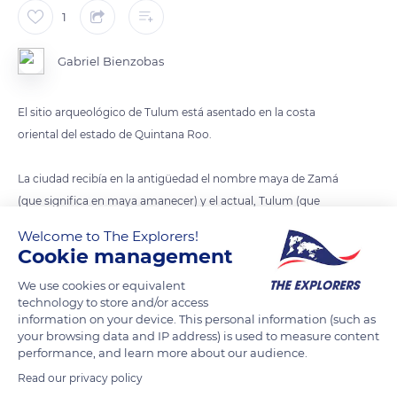
1
Gabriel Bienzobas
El sitio arqueológico de Tulum está asentado en la costa
oriental del estado de Quintana Roo.
La ciudad recibía en la antigüedad el nombre maya de Zamá
(que significa en maya amanecer) y el actual, Tulum (que
significa en maya muralla), que parece haber sido utilizado
Welcome to The Explorers!
para referirse a la ciudad cuando ya se encontraba en ruinas.
Cookie management
Por los numerosos registros en murales y otros trabajos
We use cookies or equivalent
encontrados en los edificios de la ciudad, se tiene considerado
technology to store and/or access
que Tulum fue un importante centro de culto para el llamado
information on your device. This personal information (such as
dios descendente.
your browsing data and IP address) is used to measure content
performance, and learn more about our audience.
Read our privacy policy
Aunque se han encontrado inscripciones que datan de 564, la