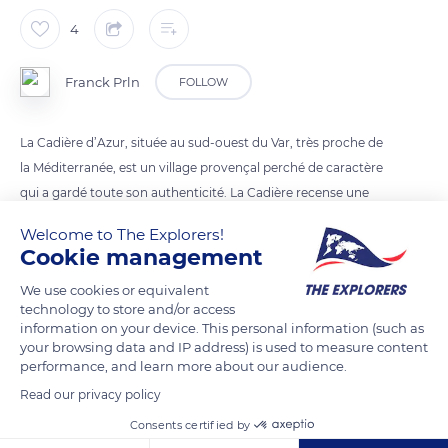
4
Franck Prln
FOLLOW
La Cadière d’Azur, située au sud-ouest du Var, très proche de
la Méditerranée, est un village provençal perché de caractère
qui a gardé toute son authenticité. La Cadière recense une
vingtaine de fours à cade (l’huile de cade, vrai trésor de la
Welcome to The Explorers!
garrigue, est utilisé pour la fabrication de savon antiseptique,
Cookie management
pour la cosmétologie et l’art vétérinaire).
We use cookies or equivalent
technology to store and/or access
information on your device. This personal information (such as
READ MORE
TRANSLATE
your browsing data and IP address) is used to measure content
performance, and learn more about our audience.
Read our privacy policy
Consents certified by