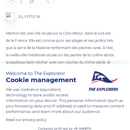
1
EL FOTO 16
Menton est une ville située sur la Côte d'Azur, dans le sud-est
de la France. Elle est connue pour ses plages et ses jardins tels
que la serre de la Madone renfermant des plantes rares. À l'est,
la vieille ville médiévale située sur les pentes de la colline abrite
la basilique Saint-Michel, avec son clocher du XVIIIe siècle, et
la chapelle des Pénitents blancs à la façade décorée. Non loin
Welcome to The Explorers!
de là, le musée Jean Cocteau collection Séverin Wunderman
Cookie management
expose des œuvres du poète Jean Cocteau
We use cookies or equivalent
technology to store and/or access
information on your device. This personal information (such as
READ MORE
TRANSLATE
your browsing data and IP address) is used to measure content
performance, and learn more about our audience.
Read our privacy policy
Consents certified by