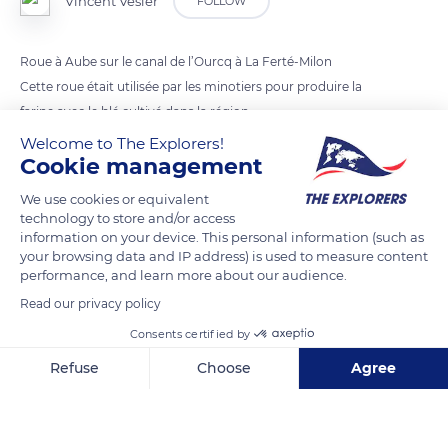
Vincent Vesier
FOLLOW
Roue à Aube sur le canal de l’Ourcq à La Ferté-Milon
Cette roue était utilisée par les minotiers pour produire la
farine avec le blé cultivé dans la région .
Welcome to The Explorers!
Cookie management
READ MORE
TRANSLATE
We use cookies or equivalent
technology to store and/or access
information on your device. This personal information (such as
your browsing data and IP address) is used to measure content
performance, and learn more about our audience.
Read our privacy policy
Consents certified by
Refuse
Choose
Agree
Axeptio consent
Consent Management Platform: Personalize Your Options
1 Rue du Marché au Blé
Our platform empowers you to tailor and manage your privacy se