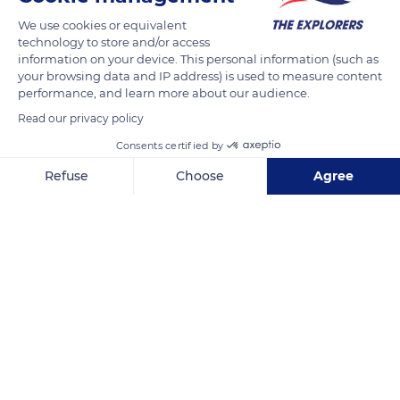
mètres.
We use cookies or equivalent
Evasion garantie
technology to store and/or access
information on your device. This personal information (such as
your browsing data and IP address) is used to measure content
performance, and learn more about our audience.
READ MORE
TRANSLATE
Read our privacy policy
Consents certified by
Refuse
Choose
Agree
Axeptio consent
Consent Management Platform: Personalize Your Options
Our platform empowers you to tailor and manage your privacy se
New Caledonia