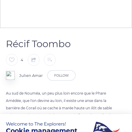
Récif Toombo
4
Julien Amar
FOLLOW
Au sud de Nouméa, un peu plus loin encore que le Phare
Amédée, que l'on devine au loin, il existe une anse dans la
barrière de Corail où se cache à marée haute un ilôt de sable
qui n 'apparait qu' à marée basse... Le récif Toombo.. solitude
garantie, calme, couleurs somptueuses, avec seulement le
Welcome to The Explorers!
Cookie management
bruit des vagues se cassant sur la barrière à une centaine de