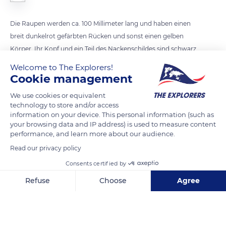
Die Raupen werden ca. 100 Millimeter lang und haben einen
breit dunkelrot gefärbten Rücken und sonst einen gelben
Körper. Ihr Kopf und ein Teil des Nackenschildes sind schwarz
gefärbt. Sie haben vereinzelte, kurze weiße Haare und der
Welcome to The Explorers!
Körper ist stark glänzend.
Cookie management
We use cookies or equivalent
technology to store and/or access
Man findet die Falter dort, wo alte Weiden stehen, also an
information on your device. This personal information (such as
your browsing data and IP address) is used to measure content
fließenden Gewässern, auf Wiesen, in Parkanlagen oder selten
performance, and learn more about our audience.
auch in Mischwäldern. Das Verbreitungsgebiet erstreckt sich
Read our privacy policy
über Europa, den Norden Afrikas und die gemäßigten Zonen
Asiens. In den Alpen kommen sie bis zu einer Höhe von 1500
Consents certified by
m vor. Sie sind weit verbreitet und häufig.
Refuse
Choose
Agree
Axeptio consent
Consent Management Platform: Personalize Your Options
READ MORE
TRANSLATE
Our platform empowers you to tailor and manage your privacy se