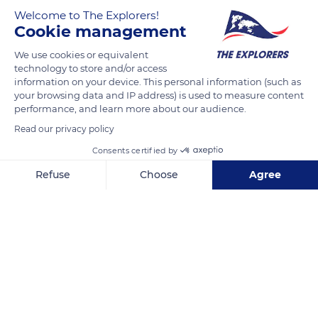
corrientes intermitentes de agua dulce, tierra arable, jardines
Welcome to The Explorers!
rurales, zonas previamente boscosas ahora muy degradadas
Cookie management
y estanques. Está amenazada de extinción por la pérdida de
We use cookies or equivalent
su hábitat natural.
technology to store and/or access
information on your device. This personal information (such as
your browsing data and IP address) is used to measure content
READ MORE
TRANSLATE
performance, and learn more about our audience.
Read our privacy policy
Consents certified by
Refuse
Choose
Agree
Axeptio consent
Consent Management Platform: Personalize Your Options
Our platform empowers you to tailor and manage your privacy se
PCP9+9P Ranomafana