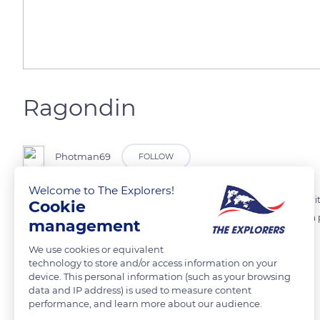
Ragondin
Photman69
FOLLOW
Welcome to The Explorers!
Le ragondin est un rongeur considéré comme nuisible pour les activités 
Cookie
creuse des terriers dans les digues et les ouvrages hydrauliques. il n'a
management
siécles. Il peuple les zones humides et les berges des cours d'eau.
We use cookies or equivalent
technology to store and/or access information on your
device. This personal information (such as your browsing
READ MORE
TRANSLATE
data and IP address) is used to measure content
performance, and learn more about our audience.