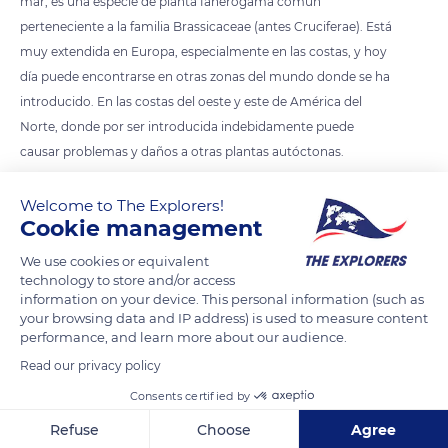
mar, es una especie de planta fanerógama común
perteneciente a la familia Brassicaceae (antes Cruciferae). Está
muy extendida en Europa, especialmente en las costas, y hoy
día puede encontrarse en otras zonas del mundo donde se ha
introducido. En las costas del oeste y este de América del
Norte, donde por ser introducida indebidamente puede
causar problemas y daños a otras plantas autóctonas.
Welcome to The Explorers!
READ MORE
TRANSLATE
Cookie management
We use cookies or equivalent
technology to store and/or access
information on your device. This personal information (such as
your browsing data and IP address) is used to measure content
performance, and learn more about our audience.
Read our privacy policy
Consents certified by
Refuse
Choose
Agree
C. Agua Amarga, 19