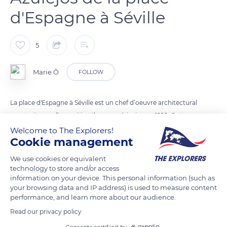
d'Espagne à Séville
5
Marie Ô
FOLLOW
La place d'Espagne à Séville est un chef d’oeuvre architectural
construit pour l’exposition Ibero-américaine en 1929. Cette
place est remplie de symboles : les bancs qui l’entourent
Welcome to The Explorers!
Cookie management
représentent les différentes provinces d’Espagne;
Ici la province de Grenade, une des huit provinces de la
We use cookies or equivalent
communauté autonome d'Andalousie.
technology to store and/or access
information on your device. This personal information (such as
your browsing data and IP address) is used to measure content
performance, and learn more about our audience.
READ MORE
TRANSLATE
Read our privacy policy
Consents certified by