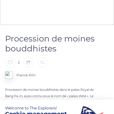
Procession de moines
bouddhistes
2
Franck Prln
Procession de moines bouddhistes dans le palais Royal de
Bang Pa-In, aussi connu sous le nom de « palais d'été ». Le
palais est situé sur la rive du fleuve Chao Phraya, dans le
Welcome to The Explorers!
district de Bang Pa-In, dans le sud de la province d'Ayutthaya,
Cookie management