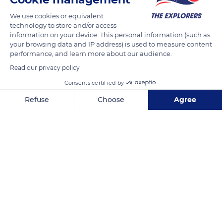
en Thaïlande.
We use cookies or equivalent
technology to store and/or access
READ MORE
TRANSLATE
information on your device. This personal information (such as
your browsing data and IP address) is used to measure content
performance, and learn more about our audience.
Read our privacy policy
Consents certified by
Refuse
Choose
Agree
Axeptio consent
Consent Management Platform: Personalize Your Options
Our platform empowers you to tailor and manage your privacy se
beauXnoom
Related content