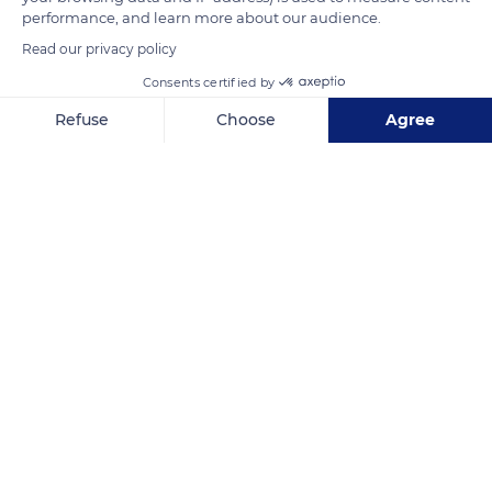
performance, and learn more about our audience.
Read our privacy policy
Consents certified by
Refuse
Choose
Agree
Axeptio consent
Consent Management Platform: Personalize Your Options
Our platform empowers you to tailor and manage your privacy se
L-500, 25528, Lleida, Spain
Related content