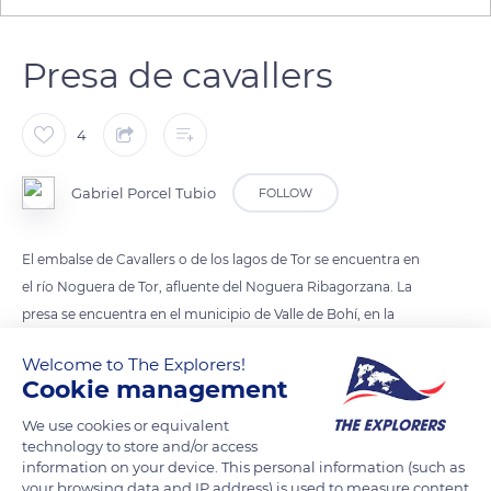
Presa de cavallers
4
Gabriel Porcel Tubio
FOLLOW
El embalse de Cavallers o de los lagos de Tor se encuentra en
el río Noguera de Tor, afluente del Noguera Ribagorzana. La
presa se encuentra en el municipio de Valle de Bohí, en la
comarca de la Alta Ribagorza, en Lérida, Cataluña, España.
Welcome to The Explorers!
Hasta 1996, el municipio recibía el nombre de Barruera.
Cookie management
We use cookies or equivalent
READ MORE
TRANSLATE
technology to store and/or access
information on your device. This personal information (such as
your browsing data and IP address) is used to measure content