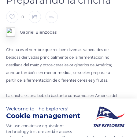
Preparando la chicha
0
Gabriel Bienzobas
Chicha es el nombre que reciben diversas variedades de
bebidas derivadas principalmente de la fermentación no
destilada del maíz y otros cereales originarios de América;
aunque también, en menor medida, se suelen preparar a
partir de la fermentación de diferentes cereales y frutas.
La chicha es una bebida bastante consumida en América del
Sur y América Central. Por lo general, es una bebida elaborada
Welcome to The Explorers!
artesanalmente, de leve a mediana graduación alcohólica. Por
Cookie management
extensión, el término chicha es también utilizado en algunos
We use cookies or equivalent
países de Hispanoamérica para referirse a bebidas no
technology to store and/or access
alcohólicas, como la chicha criolla en Venezuela o la chicha