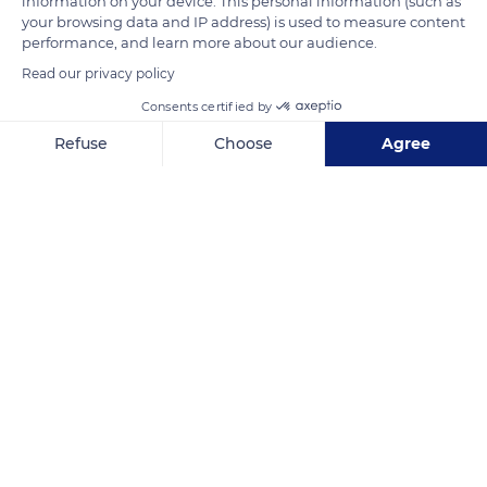
information on your device. This personal information (such as
morada en el Perú, y otros jugos de frutas
your browsing data and IP address) is used to measure content
performance, and learn more about our audience.
Read our privacy policy
READ MORE
TRANSLATE
Consents certified by
Refuse
Choose
Agree
Axeptio consent
Consent Management Platform: Personalize Your Options
Our platform empowers you to tailor and manage your privacy se
Nuevo Rocafuerte
Related content