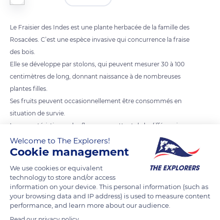
Le Fraisier des Indes est une plante herbacée de la famille des
Rosacées. C’est une espèce invasive qui concurrence la fraise
des bois.
Elle se développe par stolons, qui peuvent mesurer 30 à 100
centimètres de long, donnant naissance à de nombreuses
plantes filles.
Ses fruits peuvent occasionnellement être consommés en
situation de survie.
Les caractéristiques des fleurs permettent de le différencier
des fraisiers comestibles. Elles possèdent 5 pétales jaunes qui
Welcome to The Explorers!
Cookie management
ne se touchent pas et 20 à 30 étamines.
We use cookies or equivalent
technology to store and/or access
READ MORE
TRANSLATE
information on your device. This personal information (such as
your browsing data and IP address) is used to measure content
performance, and learn more about our audience.
Read our privacy policy