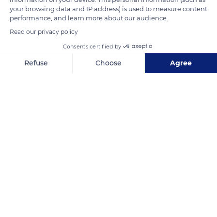
your browsing data and IP address) is used to measure content
performance, and learn more about our audience.
Read our privacy policy
Consents certified by
Refuse
Choose
Agree
Axeptio consent
Consent Management Platform: Personalize Your Options
Our platform empowers you to tailor and manage your privacy se
Great Western Dockyard
Related content