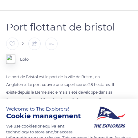
Port flottant de bristol
2
Lolo
Le port de Bristol est le port de la ville de Bristol, en
Angleterre. Le port couvre une superficie de 28 hectares. Il
existe depuis le 13ème siècle mais a été développé dans sa
forme actuelle au début du 19ème siècle. On l'appelle souvent
le port flottant car le niveau d'eau reste constant et il n'est pas
Welcome to The Explorers!
Cookie management
affecté par l'état de la marée sur la rivière.
We use cookies or equivalent
technology to store and/or access
READ MORE
TRANSLATE
information on your device. This personal information (such as