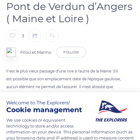
Pont de Verdun d’Angers
( Maine et Loire )
3
Pilou et Marino
FOLLOW
Il est le plus vieux passage d'une rive à l'autre de la Maine. S'il
est possible que son emplacement date de l'époque gauloise,
aucun élément ne permet de l'assurer. Il n'est attesté que
durant le troisième quart du vie siècle par Grégoire de Tours.
Welcome to The Explorers!
Cookie management
En 1028, le comte d'Anjou Foulque Nerra fait reconstruire en
pierre ce pont qui enjambe la Maine entre la ville et l'autre rive
We use cookies or equivalent
technology to store and/or access
qui n'était pas contrôlée par la ville. Il prend le nom de « Grand
information on your device. This personal information (such as
pont ». Comme les autres ponts européens de l'époque, des
your browsing data and IP address) is used to measure content