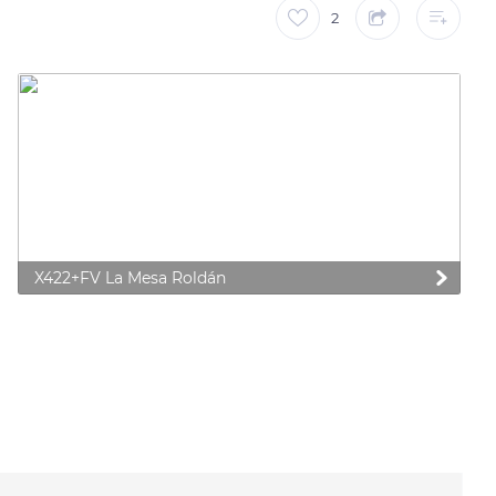
2
X422+FV La Mesa Roldán
 preferences to control how your information is handled.