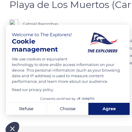
Playa de Los Muertos (Car
Gabriel Bienzobas
Welcome to The Explorers!
Cookie
La playa de Los Muertos es una enorme playa totalmente recta de más
management
cristalina de la zona. Esta hermosa playa aparece en casi todas las lis
agua, de azul intenso, la arena, muy agradable porque no te reboza pe
We use cookies or equivalent
cualquier pueblo, y a mitad de camino entre Agua Amarga y Carbone
technology to store and/or access information on your
device. This personal information (such as your browsing
data and IP address) is used to measure content
READ MORE
TRANSLATE
performance, and learn more about our audience.
Read our privacy policy
Consents certified by
Related content
Refuse
Choose
Agree
Axeptio consent
Consent Management Platform: Personalize Your Options
Our platform empowers you to tailor and manage your privacy