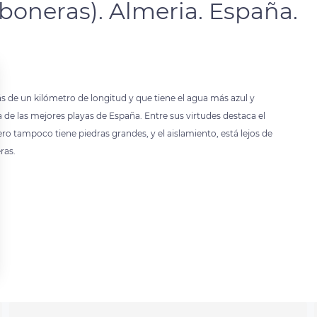
boneras). Almeria. España.
 de un kilómetro de longitud y que tiene el agua más azul y
ta de las mejores playas de España. Entre sus virtudes destaca el
ro tampoco tiene piedras grandes, y el aislamiento, está lejos de
ras.
 settings, ensuring compliance with regulations. Customize your