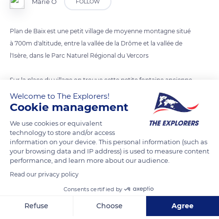
Marie Ô
FOLLOW
Plan de Baix est une petit village de moyenne montagne situé
à 700m d'altitude, entre la vallée de la Drôme et la vallée de
l'Isère, dans le Parc Naturel Régional du Vercors
Sur la place du village on trouve cette petite fontaine ancienne
décorée d'une tête de lion.
Welcome to The Explorers!
Cookie management
READ MORE
TRANSLATE
We use cookies or equivalent
technology to store and/or access
information on your device. This personal information (such as
your browsing data and IP address) is used to measure content
performance, and learn more about our audience.
Read our privacy policy
Consents certified by
Refuse
Choose
Agree