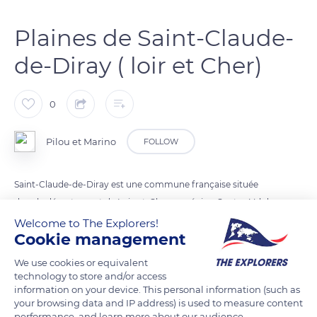
Plaines de Saint-Claude-
de-Diray ( loir et Cher)
0
Pilou et Marino
FOLLOW
Saint-Claude-de-Diray est une commune française située
dans le département de Loir-et-Cher, en région Centre-Val de
Loire.
Welcome to The Explorers!
Cookie management
Localisée au centre-est du département, la commune fait
We use cookies or equivalent
partie de la petite région agricole « les Vallée et Coteaux de la
technology to store and/or access
information on your device. This personal information (such as
Loire », grand ruban plus ou moins large où dominent la
your browsing data and IP address) is used to measure content
culture de la vigne et les productions maraîchères.
performance, and learn more about our audience.