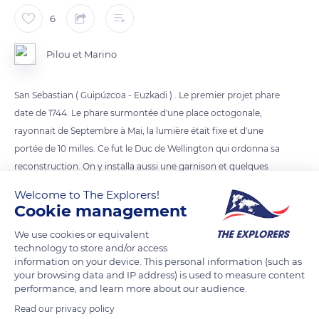
6
Pilou et Marino
San Sebastian ( Guipúzcoa - Euzkadi ) . Le premier projet phare
date de 1744. Le phare surmontée d'une place octogonale,
rayonnait de Septembre à Mai, la lumière était fixe et d'une
portée de 10 milles. Ce fut le Duc de Wellington qui ordonna sa
reconstruction. On y installa aussi une garnison et quelques
canons. Mais pendant la guerre Carliste, le phare fut à
Welcome to The Explorers!
nouveau détruit. Le vieux phare est désormais un belvédère
Cookie management
surplombant la ville, et le nouveau phare, construit sur les
We use cookies or equivalent
pentes de la montagne en 1855, est situé à 134 mètres
technology to store and/or access
d'altitude. il fut électrifié en 1929.
information on your device. This personal information (such as
your browsing data and IP address) is used to measure content
performance, and learn more about our audience.
READ MORE
TRANSLATE
Read our privacy policy