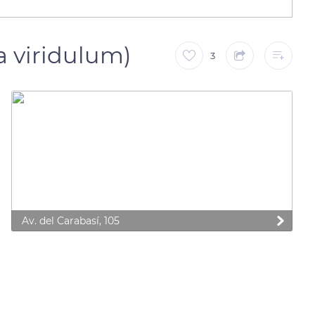
a viridulum)
3
Av. del Carabasí, 105
 preferences to control how your information is handled.