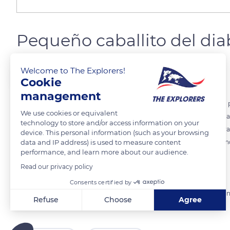
Pequeño caballito del di
Welcome to The Explorers!
Gabriel Bienzobas
Cookie
management
Macho: 1. Parte superior de los ojos de color rojo. 2. Tórax negro en la
We use cookies or equivalent
humeral de color dorado. 3. S1, S2 y S3, parte superior negra y lateral az
technology to store and/or access information on your
azul y S10 azul con una “x“ negra. 6. Pterostigma claro y con forma tr
device. This personal information (such as your browsing
data and IP address) is used to measure content
Donde vive: Prefiere aguas abiertas, soleadas y estancadas, con ab
performance, and learn more about our audience.
embalses, estanques artificiales, graveras y canteras anegadas.
Read our privacy policy
Distribución de Erythromma viridulum
Consents certified by
Europa central y meridional; Norte de África; Asia hasta el Turquestán
Refuse
Choose
Agree
Toda la Península Ibérica y Baleares.
Axeptio consent
Consent Management Platform: Personalize Your Options
Our platform empowers you to tailor and manage your privacy