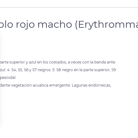
ablo rojo macho (Erythromm
 parte superior y azul en los costados, a veces con la banda ante
ul. 4. S4, S5, S6 y S7 negros. 5. S8 negro en la parte superior, S9
apezoidal.
undante vegetación acuática emergente. Lagunas endorreicas,
.
 settings, ensuring compliance with regulations. Customize your