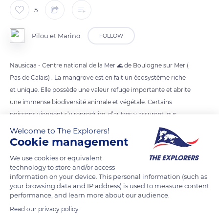
5
Pilou et Marino
FOLLOW
Nausicaa - Centre national de la Mer 🌊 de Boulogne sur Mer (
Pas de Calais) . La mangrove est en fait un écosystème riche
et unique. Elle possède une valeur refuge importante et abrite
une immense biodiversité animale et végétale. Certains
poissons viennent s’y reproduire, d’autres y assurent leur
croissance. Elle contribue grandement à préserver
Welcome to The Explorers!
l’environnement du réchauffement climatique.
Cookie management
C’est également une protection, car elle absorbe les vagues,
We use cookies or equivalent
et protège contre l’érosion et limite largement les effets
technology to store and/or access
dévastateurs des inondations, des ouragans et même des
information on your device. This personal information (such as
your browsing data and IP address) is used to measure content
tsunamis. Les assèchements des sols rend donc plus
performance, and learn more about our audience.
importants certains risques liés au changement climatique.
Read our privacy policy