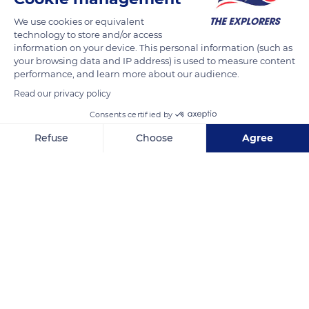
panneaux coulissants ou amovibles (les panneaux
We use cookies or equivalent
d'écoutilles). À l’arrière-plan, on distingue l’Église Saint-Pierre
technology to store and/or access
de Jaux ( Oise ).
information on your device. This personal information (such as
your browsing data and IP address) is used to measure content
performance, and learn more about our audience.
READ MORE
TRANSLATE
Read our privacy policy
Consents certified by
Refuse
Choose
Agree
Axeptio consent
Consent Management Platform: Personalize Your Options
Our platform empowers you to tailor and manage your privacy se
130 Chem. du Halage