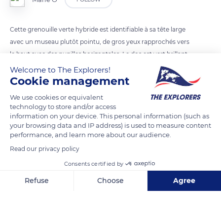
Cette grenouille verte hybride est identifiable à sa tête large
avec un museau plutôt pointu, de gros yeux rapprochés vers
le haut avec des pupilles horizontales. Le dos est vert brillant,
jaune-vert, plus rarement bleu-vert ou brunâtre, mais
Welcome to The Explorers!
Cookie management
généralement avec des tâches sombres. Les pattes sont
rayées et les orteils palmés jusqu’à leur extrémité.
We use cookies or equivalent
Elle mesure entre 8 et 11 centimètres. Elle habite les mares, les
technology to store and/or access
information on your device. This personal information (such as
étangs, les eaux calmes. Elle hiberne de novembre à mars.
your browsing data and IP address) is used to measure content
performance, and learn more about our audience.
READ MORE
TRANSLATE
Read our privacy policy
Consents certified by
Refuse
Choose
Agree
Axeptio consent
Consent Management Platform: Personalize Your Options
Our platform empowers you to tailor and manage your privacy se