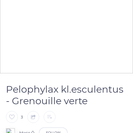
Pelophylax kl.esculentus
- Grenouille verte
3
Marie Ô
FOLLOW