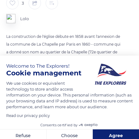
3
Lolo
La construction de l'église débute en 1858 avant l'annexion de
la commune de La Chapelle par Paris en 1860 - commune qui
a donné son nom au quartier de la Chapelle (72e quartier de
Paris) après le rattachement. Elle est consacrée en 1861.
Welcome to The Explorers!
Situé dans le quartier de la Goutte-d'Or, elle est consacrée à
Cookie management
Bernard de Clairvaux.
We use cookies or equivalent
technology to store and/or access
READ MORE
TRANSLATE
information on your device. This personal information (such as
your browsing data and IP address) is used to measure content
performance, and learn more about our audience.
Read our privacy policy
Consents certified by
Refuse
Choose
Agree