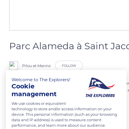
Parc Alameda à Saint Jac
Pilou et Marino
FOLLOW
Welcome to The Explorers!
Dans le parc Alameda, qui est l'endroit le plus apprécié de Saint Jacqu
Cookie
d'âge offrent de l'ombre aux visiteurs. Le parc avec tous ses chemins e
management
We use cookies or equivalent
READ MORE
TRANSLATE
technology to store and/or access information on your
device. This personal information (such as your browsing
data and IP address) is used to measure content
performance, and learn more about our audience.