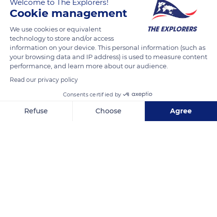
Welcome to The Explorers!
desarrollado y unas antenas cortas.
Cookie management
El tórax de esta libélula es de color de amarillo a pardo oscuro,
We use cookies or equivalent
technology to store and/or access
dependiendo de la edad del individuo. Las patas presentan
information on your device. This personal information (such as
espinas más largas que otras especies del género.
your browsing data and IP address) is used to measure content
performance, and learn more about our audience.
Es un macho maduro y viejo, y por ello adquiere una
Read our privacy policy
pruinosidad azulada muy oscura. En el dorso presenta una
Consents certified by
línea dorsal longitudinal negra y dos laterales.
Refuse
Choose
Agree
Axeptio consent
Consent Management Platform: Personalize Your Options
READ MORE
TRANSLATE
Our platform empowers you to tailor and manage your privacy se