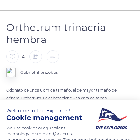
Orthetrum trinacria
hembra
4
Gabriel Bienzobas
Odonato de unos 6 cm de tamaño, el de mayor tamaño del
género Orthetrum. La cabeza tiene una cara de tonos
amarillentos, con grandes ojos azulados, un aparato bucal
Welcome to The Explorers!
desarrollado y unas antenas cortas.
Cookie management
We use cookies or equivalent
Cabeza con la cara amarillenta, los grandes ojos compuestos
technology to store and/or access
azulados, el aparato bucal masticador desarrollado y las
information on your device. This personal information (such as