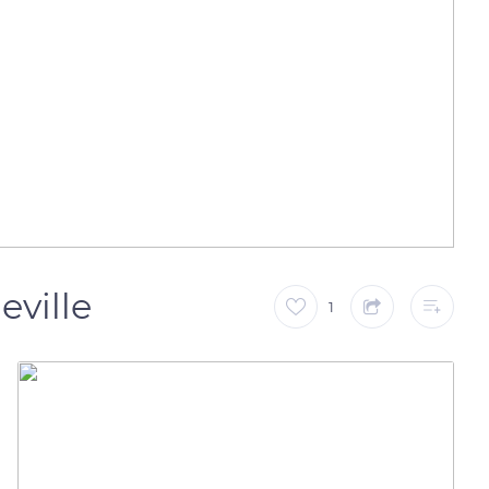
eville
1