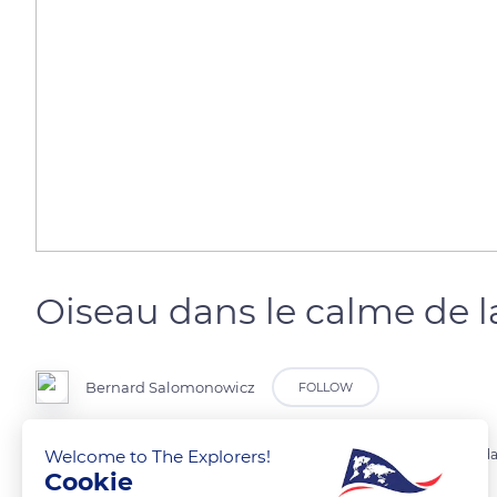
Oiseau dans le calme de la
Bernard Salomonowicz
FOLLOW
Welcome to The Explorers!
Un des nombreux oiseaux évoluant dans le calme de cette cité sise dans
Cookie
de Belleville.