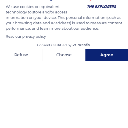
árboles, hace su aparición una enorme cascada, conocida
We use cookies or equivalent
technology to store and/or access
como el Reventón del Río Mundo.
information on your device. This personal information (such as
your browsing data and IP address) is used to measure content
performance, and learn more about our audience.
READ MORE
TRANSLATE
Read our privacy policy
Consents certified by
Refuse
Choose
Agree
Axeptio consent
Consent Management Platform: Personalize Your Options
Our platform empowers you to tailor and manage your privacy se
Calle Diseminados, 991