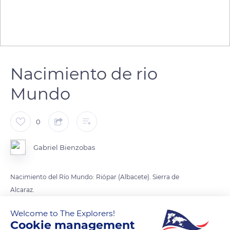
Nacimiento de rio
Mundo
0
Gabriel Bienzobas
Nacimiento del Río Mundo: Riópar (Albacete). Sierra de
Alcaraz.
Considerado uno de los espectáculos naturales más bonitos
Welcome to The Explorers!
de España, el río Mundo tiene su nacimiento en el municipio
Cookie management
albaceteño de Riópar. En un paraje tranquilo, entre páramos y