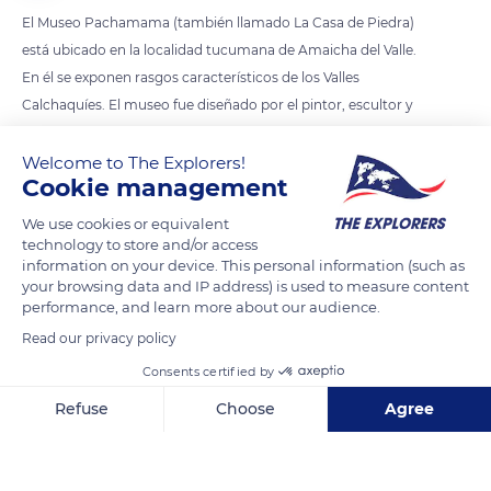
El Museo Pachamama (también llamado La Casa de Piedra)
está ubicado en la localidad tucumana de Amaicha del Valle.
En él se exponen rasgos característicos de los Valles
Calchaquíes. El museo fue diseñado por el pintor, escultor y
artesano autodidacta Héctor Cruz.
Welcome to The Explorers!
Cookie management
READ MORE
TRANSLATE
We use cookies or equivalent
technology to store and/or access
information on your device. This personal information (such as
your browsing data and IP address) is used to measure content
performance, and learn more about our audience.
Read our privacy policy
Consents certified by
Refuse
Choose
Agree
Axeptio consent
Consent Management Platform: Personalize Your Options
Ingeniero Bretau
Our platform empowers you to tailor and manage your privacy se