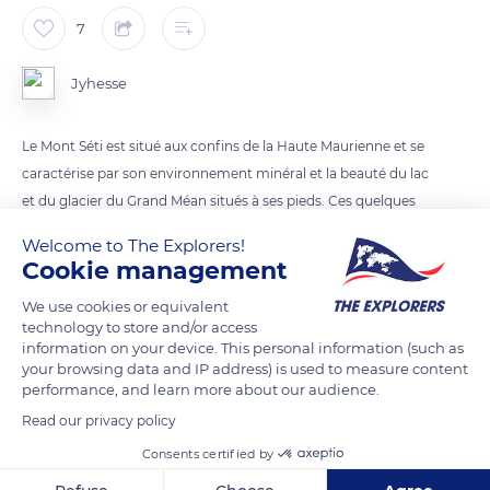
7
Jyhesse
Le Mont Séti est situé aux confins de la Haute Maurienne et se
caractérise par son environnement minéral et la beauté du lac
et du glacier du Grand Méan situés à ses pieds. Ces quelques
îlots de fleurs amènent de la couleur et guide les pas du
Welcome to The Explorers!
randonneur vers ce massif.
Cookie management
We use cookies or equivalent
READ MORE
TRANSLATE
technology to store and/or access
information on your device. This personal information (such as
your browsing data and IP address) is used to measure content
performance, and learn more about our audience.
Read our privacy policy
Consents certified by