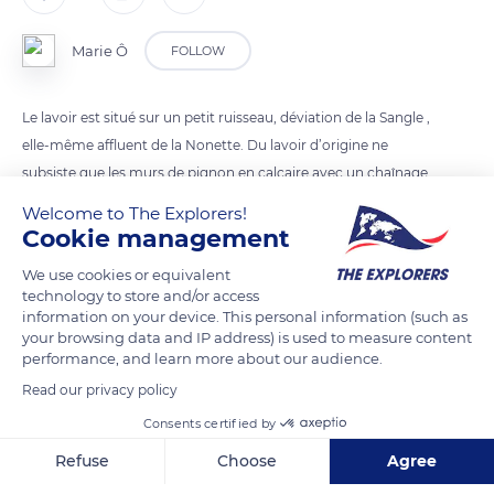
Marie Ô
FOLLOW
Le lavoir est situé sur un petit ruisseau, déviation de la Sangle ,
elle-même affluent de la Nonette. Du lavoir d’origine ne
subsiste que les murs de pignon en calcaire avec un chaînage
en briques rouges. Lors de sa restauration, l’architecture
Welcome to The Explorers!
d’origine a été respectée.
Cookie management
We use cookies or equivalent
technology to store and/or access
READ MORE
TRANSLATE
information on your device. This personal information (such as
your browsing data and IP address) is used to measure content
performance, and learn more about our audience.
Read our privacy policy
Consents certified by
Refuse
Choose
Agree