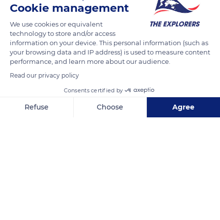
por los arquitectos Enrique y Antón Egas, la obra
Cookie management
arquitectónica del conjunto del monasterio, está considerada
We use cookies or equivalent
como la más destacada obra encargada por los Reyes
technology to store and/or access
Católicos. Esta obra fue encargada en conmemoración de la
information on your device. This personal information (such as
batalla de Toro y diseñado en un principio como Panteón
your browsing data and IP address) is used to measure content
performance, and learn more about our audience.
Real.
Read our privacy policy
Destaca el conjunto escultórico, sobretodo el representado
Consents certified by
en el muro con cenefas vegetales.
Refuse
Choose
Agree
Axeptio consent
Consent Management Platform: Personalize Your Options
READ MORE
TRANSLATE
Our platform empowers you to tailor and manage your privacy se