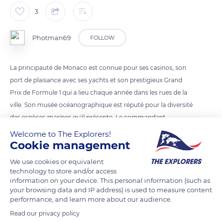
3
Photman69
FOLLOW
La principauté de Monaco est connue pour ses casinos, son
port de plaisance avec ses yachts et son prestigieux Grand
Prix de Formule 1 qui a lieu chaque année dans les rues de la
ville. Son musée océanographique est réputé pour la diversité
des espèces marines qu'il présente. Le commandant
Cousteau y a été le directeur pendant 30 ans.
Welcome to The Explorers!
C'est une ville-état avec un prince qui la gouverne. Monaco ne
Cookie management
fait pas partie de la communauté européenne, mais sa
We use cookies or equivalent
monnaie est l'Euro.
technology to store and/or access
information on your device. This personal information (such as
your browsing data and IP address) is used to measure content
READ MORE
TRANSLATE
performance, and learn more about our audience.
Read our privacy policy