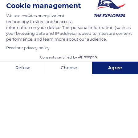
del mundo y su área de distribución está incrementándose.
Cookie management
Las zonas naturales donde se encuentra: Es una especie de
We use cookies or equivalent
ave nativa de Asia cuyo área de distribución inicial se extendía
technology to store and/or access
desde Irán, toda Asia del Sur (Pakistán, India, Nepal, Bután,
information on your device. This personal information (such as
your browsing data and IP address) is used to measure content
Bangladés y Sri Lanka) además de Turkmenistán, Afganistán,
performance, and learn more about our audience.
Kazajistán, Uzbequistán, Malasia, Indochina y el sur de China.
Read our privacy policy
Consents certified by
READ MORE
TRANSLATE
Refuse
Choose
Agree
Axeptio consent
Consent Management Platform: Personalize Your Options
Our platform empowers you to tailor and manage your privacy se
Unnamed Road