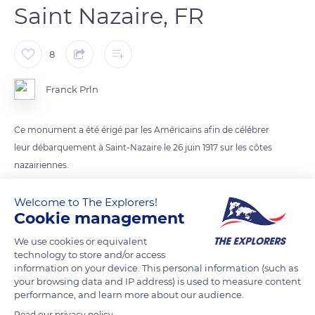
Saint Nazaire, FR
8
Franck Prln
Ce monument a été érigé par les Américains afin de célébrer
leur débarquement à Saint-Nazaire le 26 juin 1917 sur les côtes
nazairiennes.
Il a été détruit pendant l’occupation, puis reconstruit à
l’identique.
Welcome to The Explorers!
Cookie management
L’élément principal du monument est le soldat américain
écrasant l’aigle. Rappelons que l’aigle était le symbole de
We use cookies or equivalent
l’empire allemand, on comprend alors que le monument
technology to store and/or access
information on your device. This personal information (such as
glorifie la victoire des Américains sur les Allemands.
your browsing data and IP address) is used to measure content
performance, and learn more about our audience.
READ MORE
TRANSLATE
Read our privacy policy