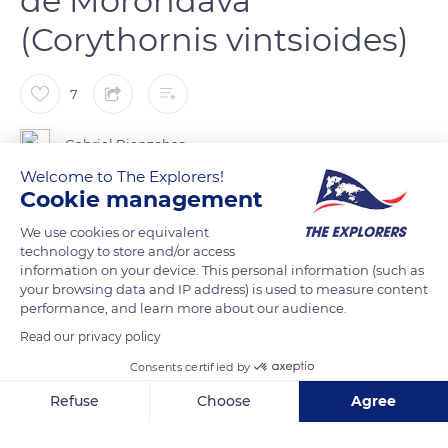
de Morondava
(Corythornis vintsioides)
7
Gabriel Bienzobas
Welcome to The Explorers!
Cookie management
coraciforme de la familia Alcedinidae endémica de las islas de
Madagascar y las Comoras.​ Está cercanamente emparentado
We use cookies or equivalent
technology to store and/or access
con el martín pescador malaquita. En los canales de manglar
information on your device. This personal information (such as
que se forman cerca de la playa de Morondava hay un buen
your browsing data and IP address) is used to measure content
número de ellos.
performance, and learn more about our audience.
Read our privacy policy
Su anatomía distintiva es una característica importante que
Consents certified by
los diferencia de otros martines pescadores. Esta especie
Refuse
Choose
Agree
tiene alas cortas y grandes, largas colas, y coloraciones
brillantes de plumas de los tonos azul, verde oscuro, verde y
Axeptio consent
Consent Management Platform: Personalize Your Options