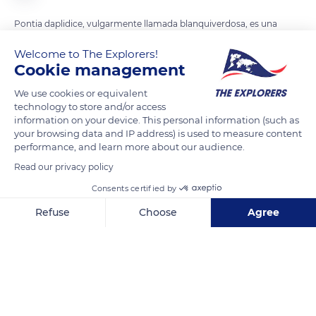
Pontia daplidice, vulgarmente llamada blanquiverdosa, es una
mariposa de unos cuatro centímetros de envergadura,
Welcome to The Explorers!
hembras mayores que los machos, de anverso blanco con
Cookie management
manchas negras y reverso oro verde, blanco y amarillo, y con
We use cookies or equivalent
dimorfismo sexual. Pertenece a la familia Pieridae, fue
technology to store and/or access
descrita por Carlos Linneo en 1758.
information on your device. This personal information (such as
your browsing data and IP address) is used to measure content
performance, and learn more about our audience.
Es una mariposa que se distribuye por África, Europa y Asia, y
que vuela en una gran variedad de hábitat y altitudes, aunque
Read our privacy policy
preferentemente en lugares cálidos y secos. Con un marcado
Consents certified by
carácter migratorio.
Refuse
Choose
Agree
Axeptio consent
Consent Management Platform: Personalize Your Options
READ MORE
TRANSLATE
Our platform empowers you to tailor and manage your privacy se