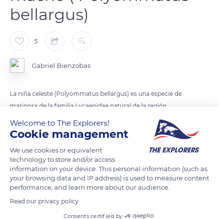
bellargus)
5
Gabriel Bienzobas
La niña celeste (Polyommatus bellargus) es una especie de
mariposa de la familia Lycaenidae natural de la región
paleártica.
Welcome to The Explorers!
Cookie management
Su área de distribución incluye Europa (occidente, centro y
We use cookies or equivalent
sur), Turquía, Irak, Irán, el sur de Rusia, Cáucaso, y
technology to store and/or access
Transcaucasia.
information on your device. This personal information (such as
your browsing data and IP address) is used to measure content
performance, and learn more about our audience.
Es una mariposa pequeña, con una envergadura de unos 17
Read our privacy policy
mm. El cuerpo es peludo y firme. Esta especie de mariposas
tiene un dimorfismo sexual muy evidente, puesto que,
Consents certified by