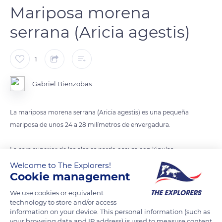
Mariposa morena
serrana (Aricia agestis)
1
Gabriel Bienzobas
La mariposa morena serrana (Aricia agestis) es una pequeña
mariposa de unos 24 a 28 milímetros de envergadura.
La cara superior de las alas es pardo oscura con lúnulas
marginales anaranjadas, normalmente completas. Muestra
Welcome to The Explorers!
Cookie management
una mancha oscura en el extremo exterior de la celda.
We use cookies or equivalent
Aricia agestis suele tener dos generaciones al año. No
technology to store and/or access
obstante, en las regiones más frías se da sólo una y en las más
information on your device. This personal information (such as
your browsing data and IP address) is used to measure content