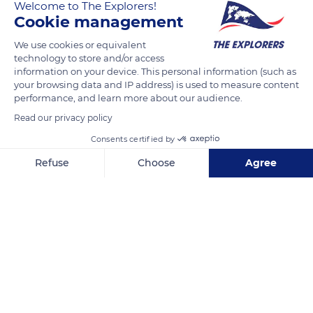
Welcome to The Explorers!
Zelanda.
Cookie management
Su migración de norte/sur en América del Norte y centro es
una de las más numerosas en Individuos que se conocen. Vive
We use cookies or equivalent
technology to store and/or access
24 días y gracias a ello puede volar desde Canadá o USA hasta
information on your device. This personal information (such as
Mexico, recorriendo 4000 kilómetros
your browsing data and IP address) is used to measure content
performance, and learn more about our audience.
Read our privacy policy
READ MORE
TRANSLATE
Consents certified by
Refuse
Choose
Agree
Axeptio consent
Consent Management Platform: Personalize Your Options
Our platform empowers you to tailor and manage your privacy se
38003 Santa Cruz de Tenerife, Spain