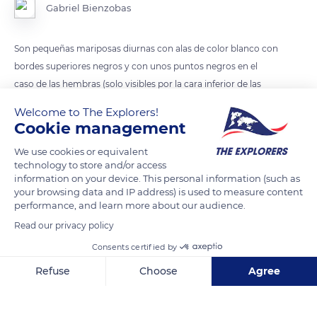
Gabriel Bienzobas
Son pequeñas mariposas diurnas con alas de color blanco con
bordes superiores negros y con unos puntos negros en el
caso de las hembras (solo visibles por la cara inferior de las
alas en los machos).
Welcome to The Explorers!
Cookie management
Su distribución abarca casi todo el Paleártico, es decir, toda
We use cookies or equivalent
Europa, Norte de África y gran parte de Asia, hasta el
technology to store and/or access
Himalaya, China, Rusia y Japón.3​ Se han encontrado unos
information on your device. This personal information (such as
pocos ejemplares en Norteamérica, pero no parece
your browsing data and IP address) is used to measure content
performance, and learn more about our audience.
establecida.
Read our privacy policy
Es frecuente confundirla con la mariposa menor de la col (P.
Consents certified by
rapae), ya que tanto su aspecto como sus hábitos son muy
Refuse
Choose
Agree
similares.
Axeptio consent
Consent Management Platform: Personalize Your Options
Our platform empowers you to tailor and manage your privacy se