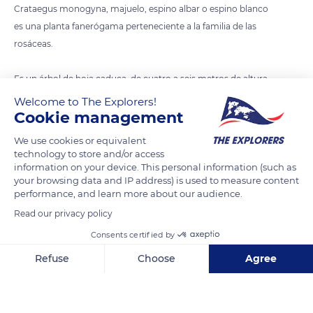
Crataegus monogyna, majuelo, espino albar o espino blanco
es una planta fanerógama perteneciente a la familia de las
rosáceas.
Es un árbol de hoja caduca, de cuatro a seis metros de altura,
con ramas espinosas, hojas lampiñas y aserradas, caducas,
Welcome to The Explorers!
flores blancas, olorosas y en corimbo, y fruto ovoide,
Cookie management
revestido de piel tierna y rojiza que encierra una pulpa dulce y
We use cookies or equivalent
una única semilla, de ahí su nombre, apareciendo raras veces
technology to store and/or access
dos.
information on your device. This personal information (such as
your browsing data and IP address) is used to measure content
performance, and learn more about our audience.
Da numerosas frutas pequeñas, ovales, rojo oscuras de cerca
Read our privacy policy
de 1 cm de longitud, tipo cereza, pero estructuralmente un
Consents certified by
pomo conteniendo una sola semilla. Las frutas son
importantes para la vida silvestre en invierno, particularmente
Refuse
Choose
Agree
aves que las comen y las dispersan en sus deposiciones.
Axeptio consent
Consent Management Platform: Personalize Your Options
Our platform empowers you to tailor and manage your privacy se
Es abundante en toda la península ibérica y Baleares,