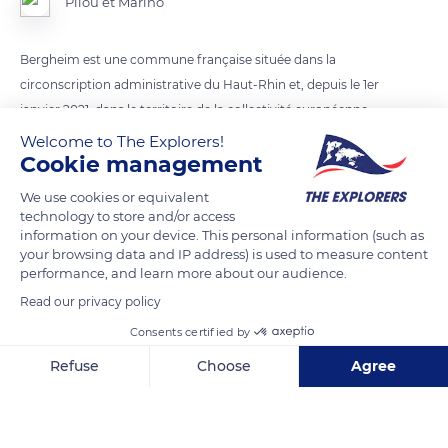
Pilou et Marino
Bergheim est une commune française située dans la
circonscription administrative du Haut-Rhin et, depuis le 1er
janvier 2021, dans le territoire de la collectivité européenne
d'Alsace, en région Grand Est.
Welcome to The Explorers!
Cookie management
Ses habitants sont appelés les Bergheimois et les
We use cookies or equivalent
Bergheimoises.
technology to store and/or access
information on your device. This personal information (such as
your browsing data and IP address) is used to measure content
La commune fait partie de l'association Les Plus Beaux
performance, and learn more about our audience.
Villages de France. Le 29 juin 2022, Bergheim a été proclamé
Read our privacy policy
Village préféré des Français 2022.
Consents certified by
Refuse
Choose
Agree
READ MORE
TRANSLATE
Axeptio consent
Consent Management Platform: Personalize Your Options
Our platform empowers you to tailor and manage your privacy se