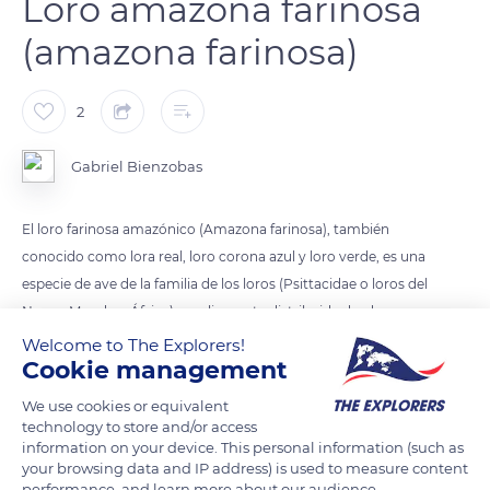
Loro amazona farinosa
(amazona farinosa)
2
Gabriel Bienzobas
El loro farinosa amazónico (Amazona farinosa), también
conocido como lora real, loro corona azul y loro verde, es una
especie de ave de la familia de los loros (Psittacidae o loros del
Nuevo Mundo y África) ampliamente distribuida desde
Sudamérica, pasando por América Central, y hasta México.
Welcome to The Explorers!
Cookie management
Habita en las selvas tropicales, espacios de árboles esparcidos
y manglares.
We use cookies or equivalent
technology to store and/or access
information on your device. This personal information (such as
La especie habita principalmente el bosque tropical
your browsing data and IP address) is used to measure content
perennifolio prefiriendo el dosel, pero en general
performance, and learn more about our audience.