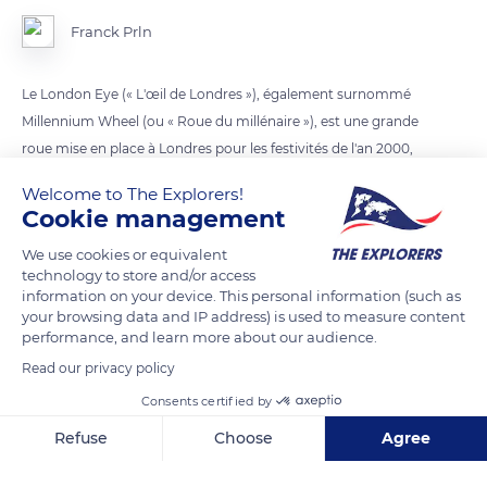
Franck Prln
Le London Eye (« L'œil de Londres »), également surnommé
Millennium Wheel (ou « Roue du millénaire »), est une grande
roue mise en place à Londres pour les festivités de l'an 2000,
au même moment que le Dôme du millénaire de Greenwich.
Welcome to The Explorers!
Cookie management
READ MORE
TRANSLATE
We use cookies or equivalent
technology to store and/or access
information on your device. This personal information (such as
your browsing data and IP address) is used to measure content
performance, and learn more about our audience.
Read our privacy policy
Consents certified by
Refuse
Choose
Agree
Axeptio consent
Consent Management Platform: Personalize Your Options