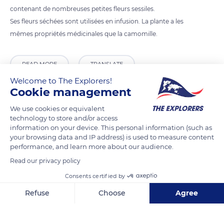
contenant de nombreuses petites fleurs sessiles.
Ses fleurs séchées sont utilisées en infusion. La plante a les
mêmes propriétés médicinales que la camomille.
READ MORE
TRANSLATE
Welcome to The Explorers!
Cookie management
We use cookies or equivalent
technology to store and/or access
information on your device. This personal information (such as
your browsing data and IP address) is used to measure content
performance, and learn more about our audience.
Read our privacy policy
Consents certified by
16 Rue de la Chancellerie
Refuse
Choose
Agree
Axeptio consent
Consent Management Platform: Personalize Your Options
Our platform empowers you to tailor and manage your privacy se